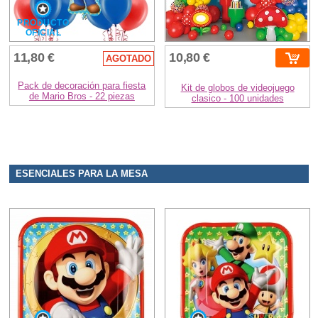
PRODUCTO
OFICIAL
11,80 €
10,80 €
AGOTADO
Pack de decoración para fiesta
Kit de globos de videojuego
de Mario Bros - 22 piezas
clasico - 100 unidades
ESENCIALES PARA LA MESA