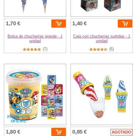
1,70 €
1,40 €
Bolsa de chucherías grande - 1
Caja con chucherías surtidas - 1
unidad
unidad
(7)
(5)
PRODUCTO
OFICIAL
1,80 €
0,85 €
AGOTADO