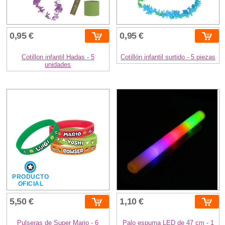
0,95 €
0,95 €
Cotillon infantil Hadas - 5
Cotillón infantil surtido - 5 piezas
unidades
PRODUCTO
OFICIAL
5,50 €
1,10 €
Pulseras de Super Mario - 6
Palo espuma LED de 47 cm - 1