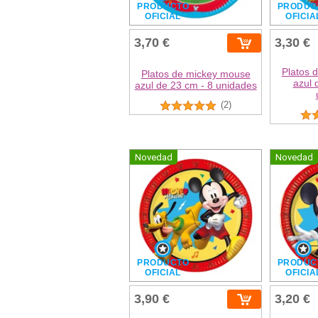
PRODUCTO
PRODUC
OFICIAL
OFICIA
3,70 €
3,30 €
Platos 
Platos de mickey mouse
azul 
azul de 23 cm - 8 unidades
(2)
Novedad
Novedad
PRODUCTO
PRODUC
OFICIAL
OFICIA
3,90 €
3,20 €