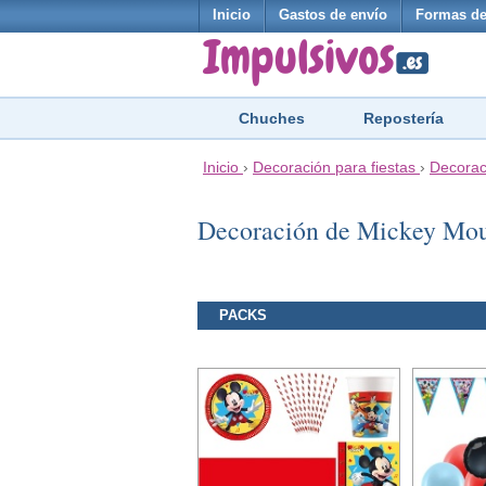
Inicio
Gastos de envío
Formas de
Chuches
Repostería
Inicio
›
Decoración para fiestas
›
Decorac
Decoración de Mickey Mouse
PACKS