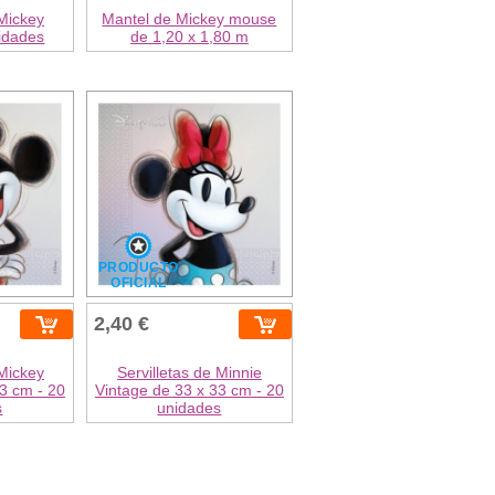
 Mickey
Mantel de Mickey mouse
idades
de 1,20 x 1,80 m
PRODUCTO
OFICIAL
2,40 €
 Mickey
Servilletas de Minnie
3 cm - 20
Vintage de 33 x 33 cm - 20
s
unidades