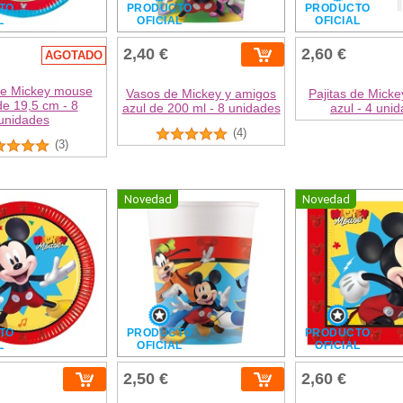
TO
PRODUCTO
PRODUCTO
L
OFICIAL
OFICIAL
2,40 €
2,60 €
AGOTADO
de Mickey mouse
Vasos de Mickey y amigos
Pajitas de Mick
de 19,5 cm - 8
azul de 200 ml - 8 unidades
azul - 4 uni
unidades
(4)
(3)
Novedad
Novedad
TO
PRODUCTO
PRODUCTO
L
OFICIAL
OFICIAL
2,50 €
2,60 €