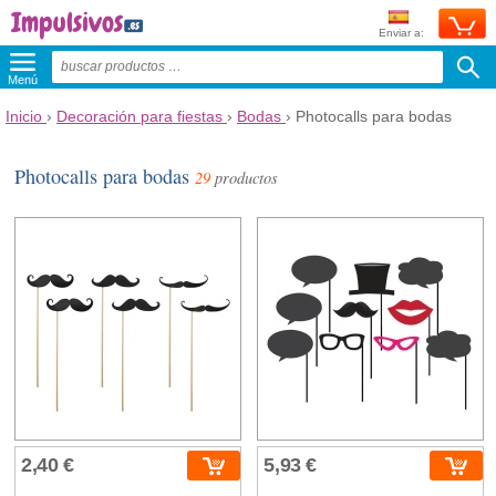
Enviar a:
Menú
Inicio
›
Decoración para fiestas
›
Bodas
›
Photocalls para bodas
Photocalls para bodas
29
productos
2,40 €
5,93 €