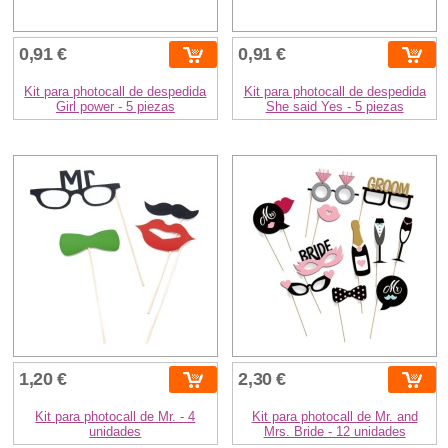
0,91 €
0,91 €
Kit para photocall de despedida
Kit para photocall de despedida
Girl power - 5 piezas
She said Yes - 5 piezas
1,20 €
2,30 €
Kit para photocall de Mr. - 4
Kit para photocall de Mr. and
unidades
Mrs. Bride - 12 unidades