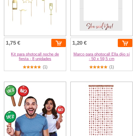
1,75 €
1,20 €
Kit para photocall noche de
Marco para photocall Ella dijo sí
fiesta - 8 unidades
- 50 x 59,5 cm
(1)
(1)