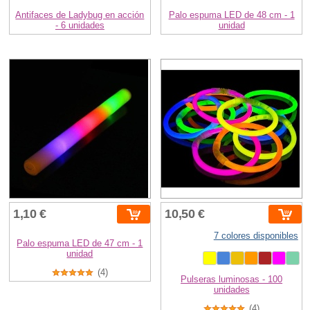
Antifaces de Ladybug en acción
Palo espuma LED de 48 cm - 1
- 6 unidades
unidad
1,10 €
10,50 €
7 colores disponibles
Palo espuma LED de 47 cm - 1
unidad
(4)
Pulseras luminosas - 100
unidades
(4)