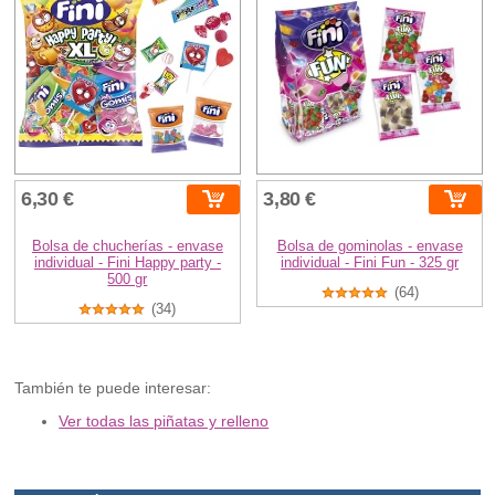
6,30 €
3,80 €
Bolsa de chucherías - envase
Bolsa de gominolas - envase
individual - Fini Happy party -
individual - Fini Fun - 325 gr
500 gr
(64)
(34)
También te puede interesar:
Ver todas las piñatas y relleno