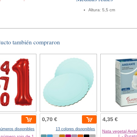
Altura: 5,5 cm
ducto también compraron
0,70 €
4,35 €
números disponibles
13 colores disponibles
Nata vegetal Amb
L - Purat
 número rojo de 1