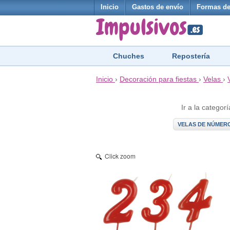
Inicio
Gastos de envío
Formas de
Chuches
Repostería
Inicio
›
Decoración para fiestas
›
Velas
›
Ir a la categorí
VELAS DE NÚMER
Click zoom