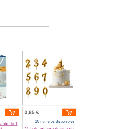
0,85 €
10 números disponibles
iante de 1
os
Vela de número dorada de