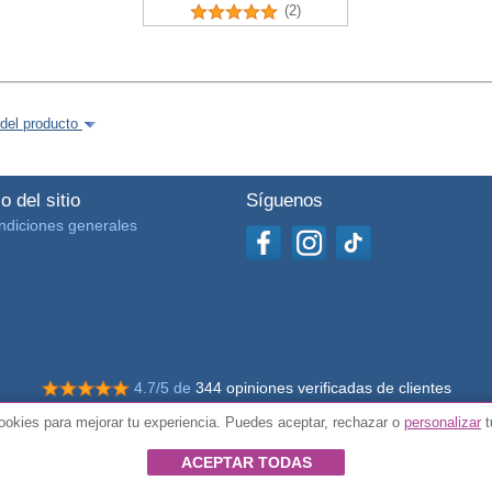
(2)
del producto
o del sitio
Síguenos
ndiciones generales
4.7/5 de
344 opiniones verificadas de clientes
okies para mejorar tu experiencia. Puedes aceptar, rechazar o
personalizar
t
© Todos los derechos reservados Impulsivos
ACEPTAR TODAS