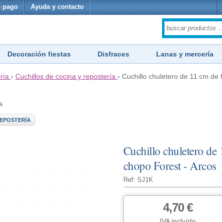
 pago
Ayuda y contacto
Decoración fiestas
Disfraces
Lanas y mercería
ría
›
Cuchillos de cocina y repostería
›
Cuchillo chuletero de 11 cm de
a
REPOSTERÍA
Cuchillo chuletero de
chopo Forest - Arcos
Ref: SJ1K
4,70 €
IVA incluído