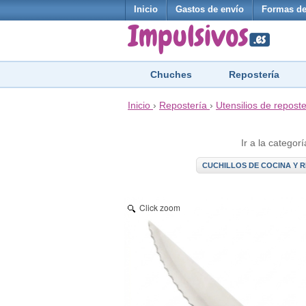
Inicio
Gastos de envío
Formas de
Chuches
Repostería
Inicio
›
Repostería
›
Utensilios de reposte
Ir a la categorí
CUCHILLOS DE COCINA Y 
Click zoom