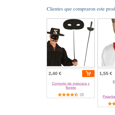
Clientes que compraron este pro
2,40 €
1,55 €
4
Conjunto de máscara y
florete
(3)
Pajarit