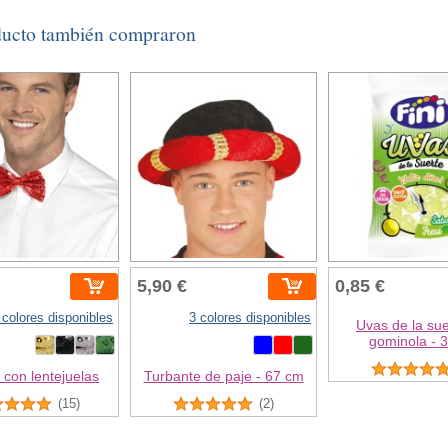
ducto también compraron
5,90 €
0,85 €
 colores disponibles
3 colores disponibles
Uvas de la sue
gominola - 3
a con lentejuelas
Turbante de paje - 67 cm
(15)
(2)