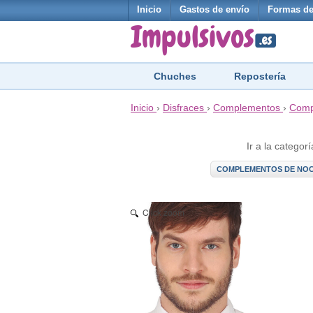
Inicio
Gastos de envío
Formas de
Chuches
Repostería
Inicio
›
Disfraces
›
Complementos
›
Comp
Ir a la categorí
COMPLEMENTOS DE NOC
Click zoom