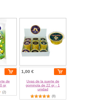
1,00 €
rte de
Uvas de la suerte de
0 gr
gominola de 22 gr - 1
unidad
(2)
(8)