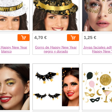
4,70 €
1,25 €
e Happy New Year
Gorro de Happy New Year
Joyas faciales ad
blanco
negro y dorado
Happy New 