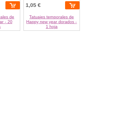
1,05 €
rales de
Tatuajes temporales de
r - 20
Happy new year dorados -
s
1 hoja