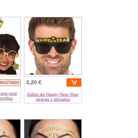
2,20 €
AGOTADO
new year
Gafas de Happy New Year
trellas
negras y doradas