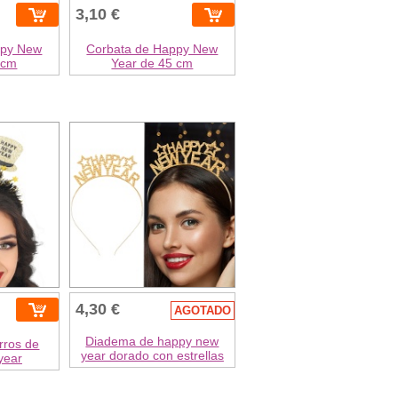
3,10 €
ppy New
Corbata de Happy New
 cm
Year de 45 cm
4,30 €
AGOTADO
Diadema de happy new
rros de
year dorado con estrellas
year