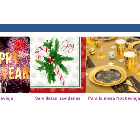
evieja
Servilletas navideñas
Para la mesa Nocheviej