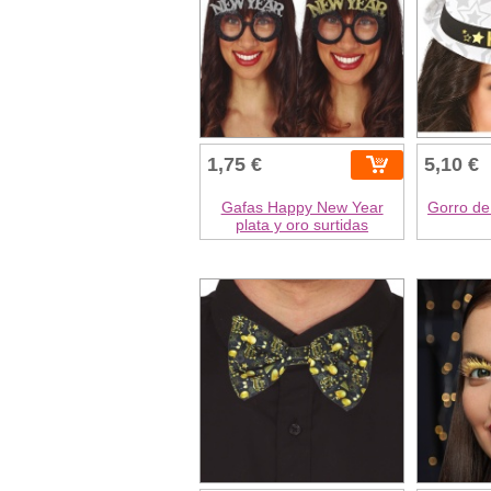
1,75 €
5,10 €
Gafas Happy New Year
Gorro d
plata y oro surtidas