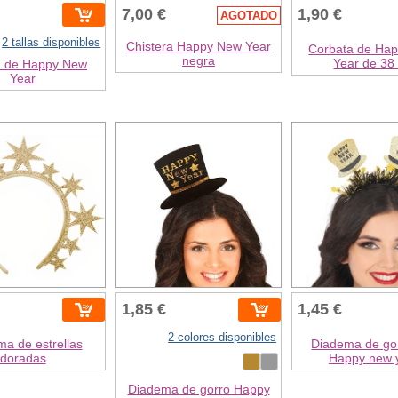
7,00 €
1,90 €
AGOTADO
2 tallas disponibles
Chistera Happy New Year
Corbata de Ha
negra
Year de 38
 de Happy New
Year
1,85 €
1,45 €
2 colores disponibles
a de estrellas
Diadema de go
doradas
Happy new 
Diadema de gorro Happy