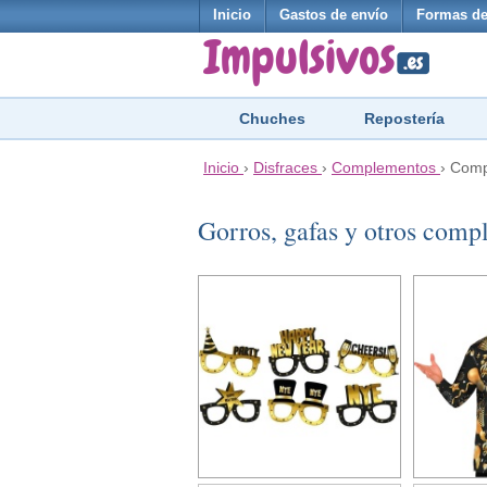
Inicio
Gastos de envío
Formas de
Chuches
Repostería
Inicio
›
Disfraces
›
Complementos
›
Comp
Gorros, gafas y otros com