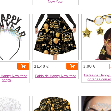
New Year
11,40 €
3,00 €
Gafas de Happy 
 Happy New Year
Falda de Happy New Year
doradas con es
negra