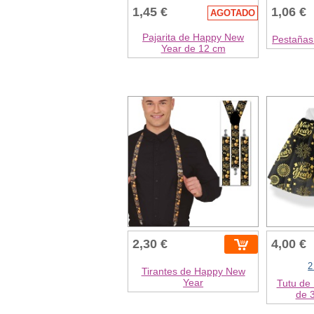
1,45 €
1,06 €
AGOTADO
Pajarita de Happy New
Pestañas
Year de 12 cm
2,30 €
4,00 €
2
Tirantes de Happy New
Year
Tutu de
de 3