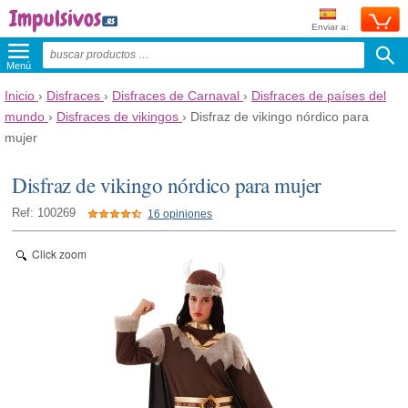
Enviar a:
Menú
Inicio
›
Disfraces
›
Disfraces de Carnaval
›
Disfraces de países del
mundo
›
Disfraces de vikingos
›
Disfraz de vikingo nórdico para
mujer
Disfraz de vikingo nórdico para mujer
Ref: 100269
16 opiniones
Click zoom