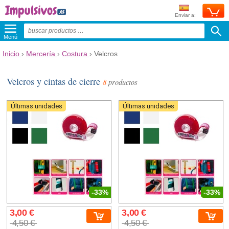
Enviar a:
Menú
Inicio
›
Mercería
›
Costura
›
Velcros
Velcros y cintas de cierre
8
productos
Últimas unidades
Últimas unidades
-33%
-33%
3,00 €
3,00 €
4,50 €
4,50 €