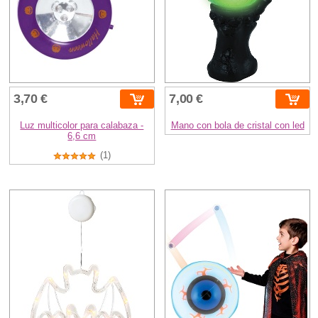
3,70 €
7,00 €
Luz multicolor para calabaza -
Mano con bola de cristal con led
6,6 cm
(1)