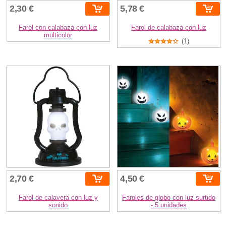
2,30 €
5,78 €
Farol con calabaza con luz
Farol de calabaza con luz
multicolor
(1)
2,70 €
4,50 €
Farol de calavera con luz y
Faroles de globo con luz surtido
sonido
- 5 unidades