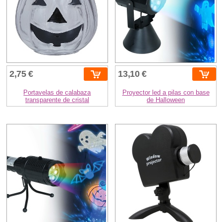
2,75 €
13,10 €
Portavelas de calabaza
Proyector led a pilas con base
transparente de cristal
de Halloween