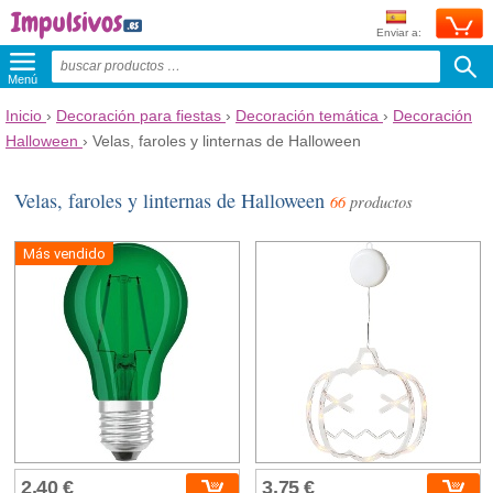
Enviar a:
Menú
Inicio
›
Decoración para fiestas
›
Decoración temática
›
Decoración
Halloween
›
Velas, faroles y linternas de Halloween
Velas, faroles y linternas de Halloween
66
productos
Más vendido
2,40 €
3,75 €