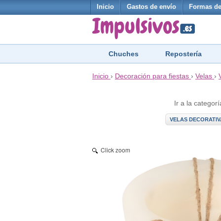
Inicio
Gastos de envío
Formas de
Chuches
Repostería
Inicio
›
Decoración para fiestas
›
Velas
›
Ir a la categorí
VELAS DECORATIV
Click zoom