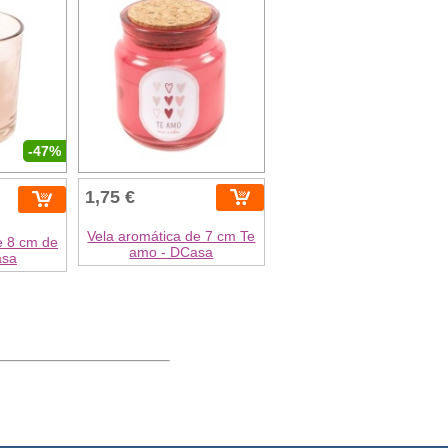
-47%
1,75 €
Vela aromática de 7 cm Te
e 8 cm de
amo - DCasa
asa