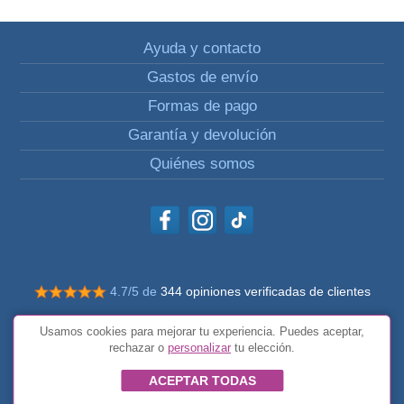
Ayuda y contacto
Gastos de envío
Formas de pago
Garantía y devolución
Quiénes somos
4.7/5 de
344 opiniones verificadas de clientes
© Todos los derechos reservados Impulsivos
Usamos cookies para mejorar tu experiencia. Puedes aceptar,
Condiciones generales
rechazar o
personalizar
tu elección.
ACEPTAR TODAS