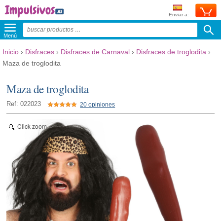
Enviar a:
Menú
Inicio
›
Disfraces
›
Disfraces de Carnaval
›
Disfraces de troglodita
›
Maza de troglodita
Maza de troglodita
Ref: 022023
20 opiniones
Click zoom