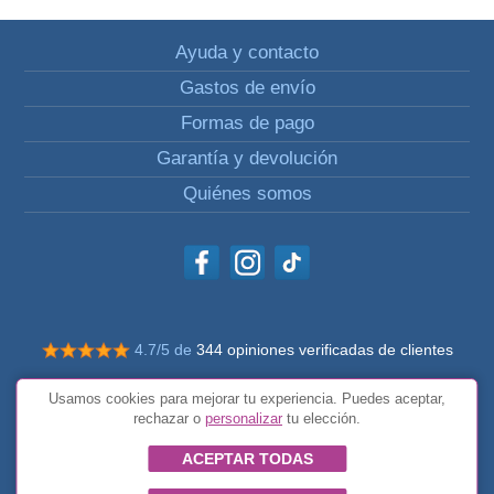
Ayuda y contacto
Gastos de envío
Formas de pago
Garantía y devolución
Quiénes somos
4.7/5 de
344 opiniones verificadas de clientes
© Todos los derechos reservados Impulsivos
Usamos cookies para mejorar tu experiencia. Puedes aceptar,
Condiciones generales
rechazar o
personalizar
tu elección.
ACEPTAR TODAS