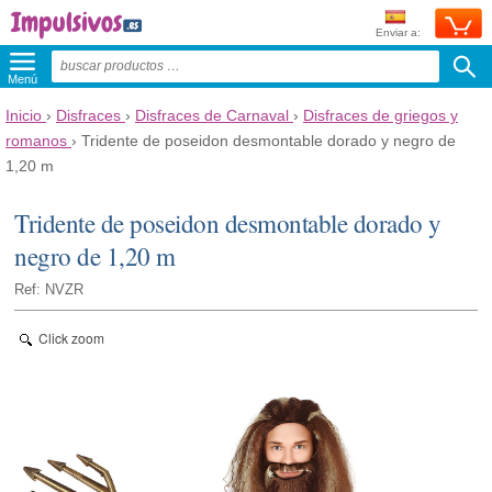
Enviar a:
Menú
Inicio
›
Disfraces
›
Disfraces de Carnaval
›
Disfraces de griegos y
romanos
›
Tridente de poseidon desmontable dorado y negro de
1,20 m
Tridente de poseidon desmontable dorado y
negro de 1,20 m
Ref: NVZR
Click zoom