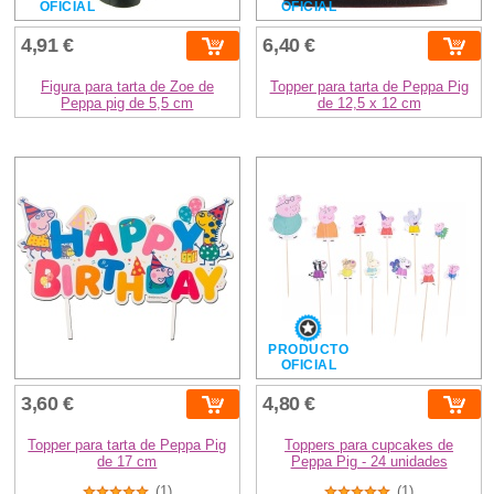
OFICIAL
OFICIAL
4,91 €
6,40 €
Figura para tarta de Zoe de
Topper para tarta de Peppa Pig
Peppa pig de 5,5 cm
de 12,5 x 12 cm
PRODUCTO
OFICIAL
3,60 €
4,80 €
Topper para tarta de Peppa Pig
Toppers para cupcakes de
de 17 cm
Peppa Pig - 24 unidades
(1)
(1)