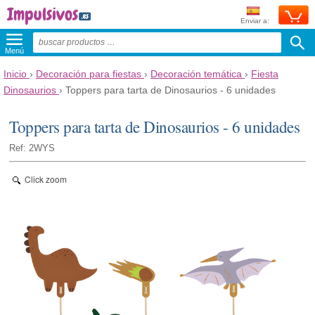
Enviar a:
Menú
Inicio
›
Decoración para fiestas
›
Decoración temática
›
Fiesta
Dinosaurios
›
Toppers para tarta de Dinosaurios - 6 unidades
Toppers para tarta de Dinosaurios - 6 unidades
Ref: 2WYS
Click zoom