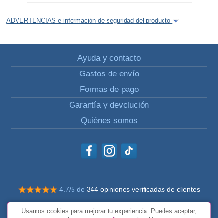
ADVERTENCIAS e información de seguridad del producto
Ayuda y contacto
Gastos de envío
Formas de pago
Garantía y devolución
Quiénes somos
4.7/5 de
344 opiniones verificadas de clientes
© Todos los derechos reservados Impulsivos
Usamos cookies para mejorar tu experiencia. Puedes aceptar,