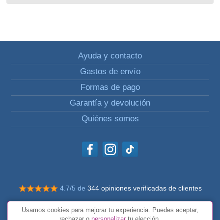
Ayuda y contacto
Gastos de envío
Formas de pago
Garantía y devolución
Quiénes somos
4.7/5 de
344 opiniones verificadas de clientes
© Todos los derechos reservados Impulsivos
Usamos cookies para mejorar tu experiencia. Puedes aceptar,
Condiciones generales
rechazar o
personalizar
tu elección.