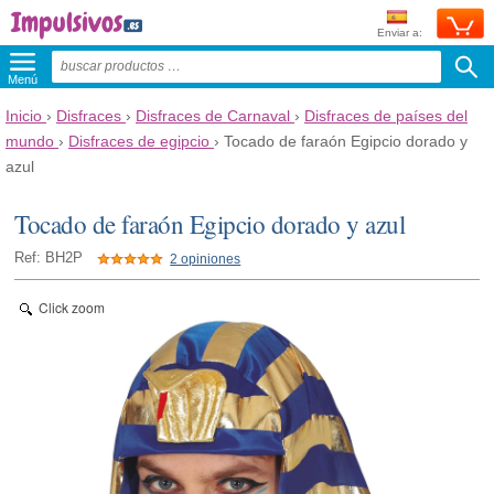
Enviar a:
Menú
Inicio
›
Disfraces
›
Disfraces de Carnaval
›
Disfraces de países del
mundo
›
Disfraces de egipcio
›
Tocado de faraón Egipcio dorado y
azul
Tocado de faraón Egipcio dorado y azul
Ref: BH2P
2 opiniones
Click zoom