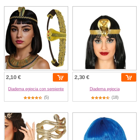
2,10 €
2,30 €
Diadema egipcia con serpiente
Diadema egipcia
(5)
(18)