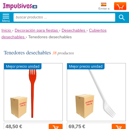
Enviar a:
Menú
Inicio
›
Decoración para fiestas
›
Desechables
›
Cubiertos
desechables
›
Tenedores desechables
Tenedores desechables
38
productos
Mejor precio unidad
Mejor precio unidad
48,50 €
69,75 €