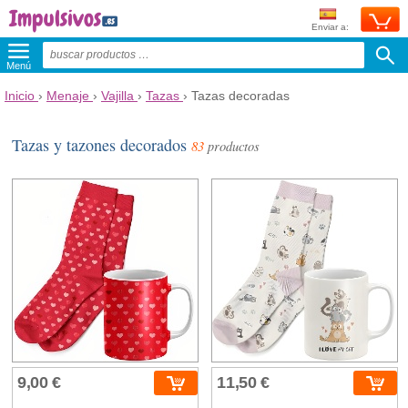
Enviar a:
Menú
Inicio
›
Menaje
›
Vajilla
›
Tazas
›
Tazas decoradas
Tazas y tazones decorados
83
productos
9,00 €
11,50 €