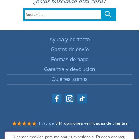
¿Estás buscando otra cosa?
Ayuda y contacto
Gastos de envío
Formas de pago
Garantía y devolución
Quiénes somos
4.7/5 de
344 opiniones verificadas de clientes
© Todos los derechos reservados Impulsivos
Usamos cookies para mejorar tu experiencia. Puedes aceptar,