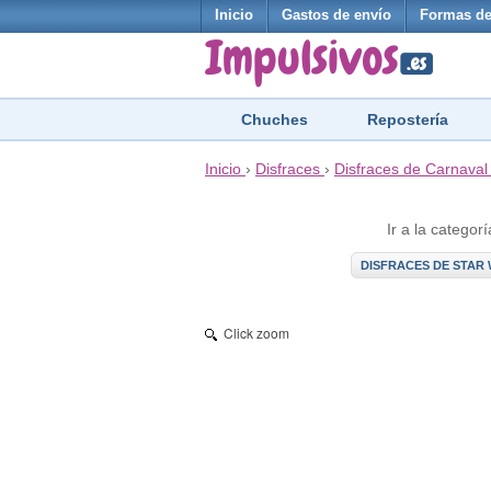
Inicio
Gastos de envío
Formas de
Chuches
Repostería
Inicio
›
Disfraces
›
Disfraces de Carnaval
Ir a la categorí
DISFRACES DE STAR
Click zoom