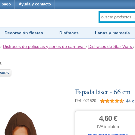
 pago
Ayuda y contacto
Decoración fiestas
Disfraces
Lanas y mercería
›
Disfraces de películas y series de carnaval
›
Disfraces de Star Wars
a
 WARS
Espada láser - 66 cm
44 o
Ref: 021520
4,60 €
IVA incluído