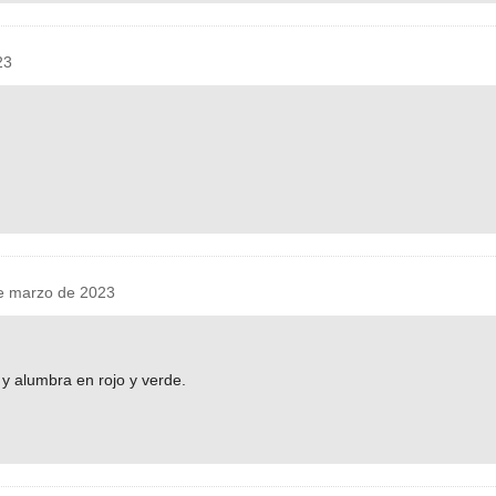
23
 marzo de 2023
 y alumbra en rojo y verde.