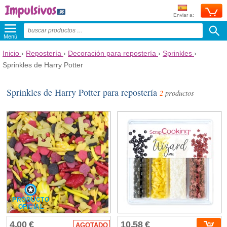
Enviar a:
Menú
Inicio
›
Repostería
›
Decoración para repostería
›
Sprinkles
›
Sprinkles de Harry Potter
Sprinkles de Harry Potter para repostería
2
productos
PRODUCTO
OFICIAL
4,00 €
10,58 €
AGOTADO