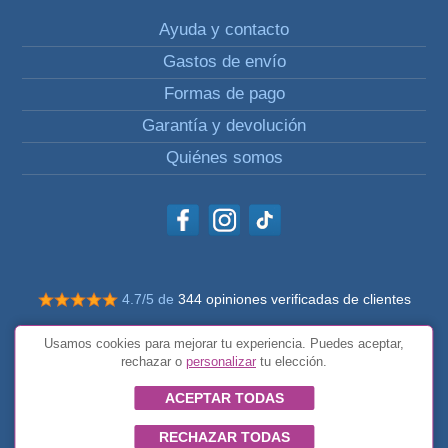
Ayuda y contacto
Gastos de envío
Formas de pago
Garantía y devolución
Quiénes somos
4.7/5 de
344 opiniones verificadas de clientes
© Todos los derechos reservados Impulsivos
Usamos cookies para mejorar tu experiencia. Puedes aceptar,
Condiciones generales
rechazar o
personalizar
tu elección.
ACEPTAR TODAS
RECHAZAR TODAS