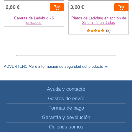
2,60 €
3,60 €
Caretas de Ladybug - 6
Platos de Ladybug en acción de
unidades
23 cm - 8 unidades
(2)
ADVERTENCIAS e información de seguridad del producto
Ayuda y contacto
Gastos de envío
Formas de pago
Garantía y devolución
Quiénes somos