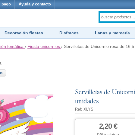
 pago
Ayuda y contacto
Decoración fiestas
Disfraces
Lanas y mercería
ión temática
›
Fiesta unicornios
›
Servilletas de Unicornio rosa de 16,5
a
OS
Servilletas de Unicorn
unidades
Ref: XLYS
2,20 €
IVA incluído