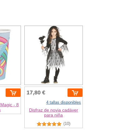
17,80 €
4 tallas disponibles
 Magic - 8
s
Disfraz de novia cadáver
para niña
(10)