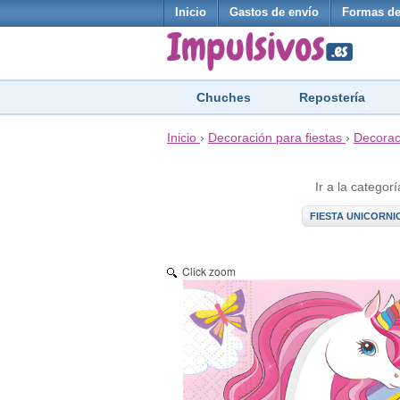
Inicio
Gastos de envío
Formas de
Chuches
Repostería
Inicio
›
Decoración para fiestas
›
Decorac
Ir a la categorí
FIESTA UNICORNI
Click zoom