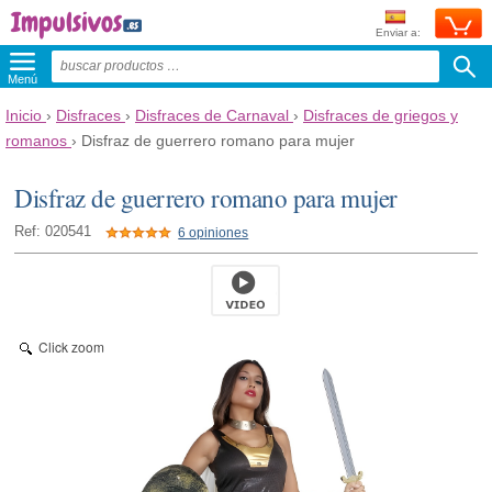
Enviar a:
Menú
Inicio
›
Disfraces
›
Disfraces de Carnaval
›
Disfraces de griegos y
romanos
›
Disfraz de guerrero romano para mujer
Disfraz de guerrero romano para mujer
Ref: 020541
6 opiniones
Click zoom