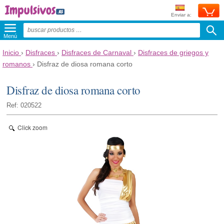
Enviar a:
Menú
Inicio
›
Disfraces
›
Disfraces de Carnaval
›
Disfraces de griegos y
romanos
›
Disfraz de diosa romana corto
Disfraz de diosa romana corto
Ref: 020522
Click zoom