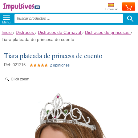
Enviar a:
Menú
Inicio
›
Disfraces
›
Disfraces de Carnaval
›
Disfraces de princesas
›
Tiara plateada de princesa de cuento
Tiara plateada de princesa de cuento
Ref: 021215
2 opiniones
Click zoom