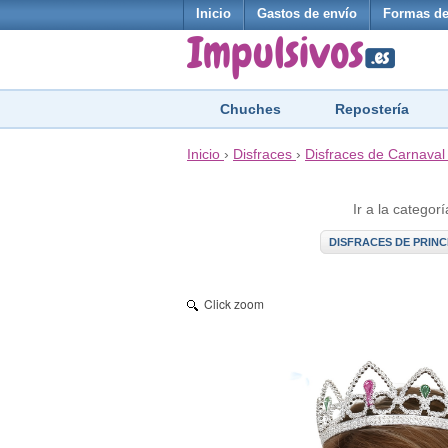
Inicio
Gastos de envío
Formas de
Chuches
Repostería
Inicio
›
Disfraces
›
Disfraces de Carnaval
Ir a la categorí
DISFRACES DE PRIN
Click zoom