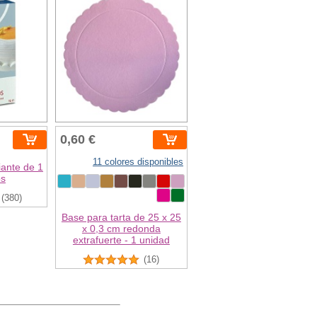
0,60 €
11 colores disponibles
iante de 1
os
(380)
Base para tarta de 25 x 25
x 0,3 cm redonda
extrafuerte - 1 unidad
(16)