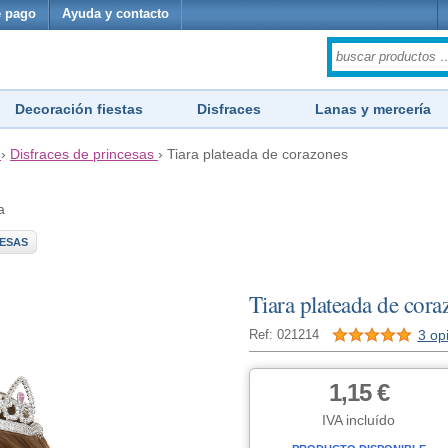
 pago
Ayuda y contacto
Decoración fiestas
Disfraces
Lanas y mercería
›
Disfraces de princesas
›
Tiara plateada de corazones
a
CESAS
Tiara plateada de cora
3 op
Ref: 021214
1,15 €
IVA incluído