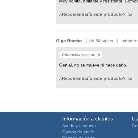
Muy bonito, brillante y resistente. Cómod
¿Recomendaría este producto?
Sí
Olga Román
| de Mostoles | sábado 0
Valoración general:
5
Genial, no se mueve ni hace daño.
¿Recomendaría este producto?
Sí
Información a clientes
Us
Ayuda y contacto
Co
Gastos de envío