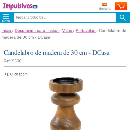
Enviar a:
Menú
Inicio
›
Decoración para fiestas
›
Velas
›
Portavelas
›
Candelabro de
madera de 30 cm - DCasa
Candelabro de madera de 30 cm - DCasa
Ref: S5RC
Click zoom