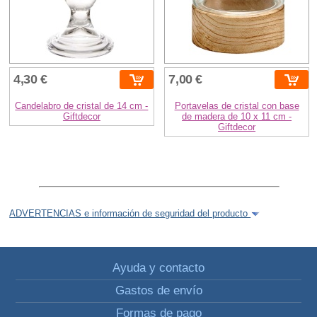
4,30 €
7,00 €
Candelabro de cristal de 14 cm -
Portavelas de cristal con base
Giftdecor
de madera de 10 x 11 cm -
Giftdecor
ADVERTENCIAS e información de seguridad del producto
Ayuda y contacto
Gastos de envío
Formas de pago