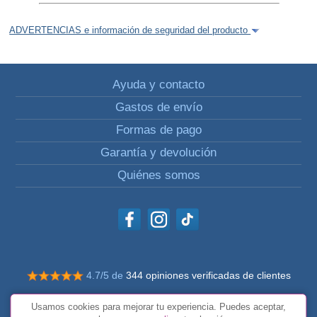
ADVERTENCIAS e información de seguridad del producto
Ayuda y contacto
Gastos de envío
Formas de pago
Garantía y devolución
Quiénes somos
4.7/5 de
344 opiniones verificadas de clientes
© Todos los derechos reservados Impulsivos
Usamos cookies para mejorar tu experiencia. Puedes aceptar,