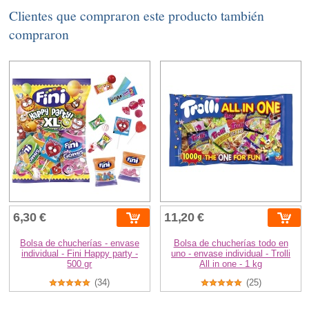
Clientes que compraron este producto también
compraron
6,30 €
11,20 €
Bolsa de chucherías - envase
Bolsa de chucherías todo en
individual - Fini Happy party -
uno - envase individual - Trolli
500 gr
All in one - 1 kg
(34)
(25)