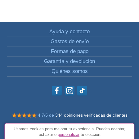
Ayuda y contacto
Gastos de envío
Formas de pago
Garantía y devolución
Quiénes somos
4.7/5 de
344 opiniones verificadas de clientes
© Todos los derechos reservados Impulsivos
Usamos cookies para mejorar tu experiencia. Puedes aceptar,
Condiciones generales
rechazar o
personalizar
tu elección.