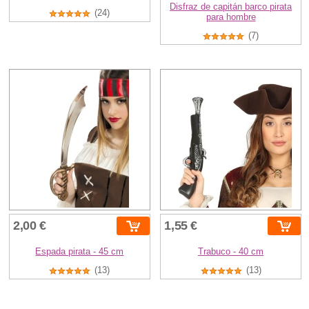
Disfraz de capitán barco pirata
(24)
para hombre
(7)
2,00 €
1,55 €
Espada pirata - 45 cm
Trabuco - 40 cm
(13)
(13)