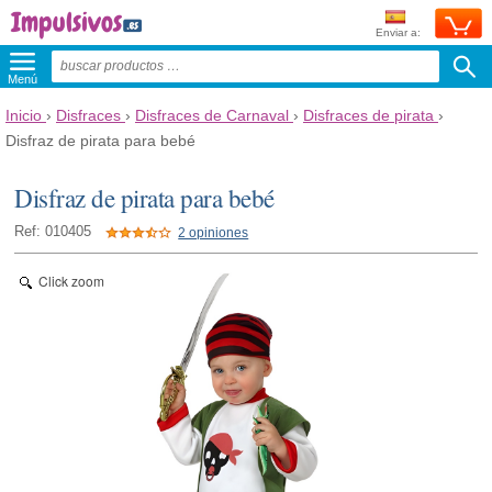
Enviar a:
Menú
Inicio
›
Disfraces
›
Disfraces de Carnaval
›
Disfraces de pirata
›
Disfraz de pirata para bebé
Disfraz de pirata para bebé
Ref: 010405
2 opiniones
Click zoom