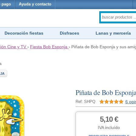
 pago
Ayuda y contacto
Decoración fiestas
Disfraces
Lanas y mercería
ión Cine y TV
›
Fiesta Bob Esponja
›
Piñata de Bob Esponja y sus ami
a
NJA
Piñata de Bob Esponja
6 opi
Ref: SHPQ
5,10 €
IVA incluído