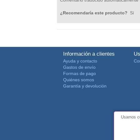
¿Recomendaría este producto?
Sí
Información a clientes
Us
Ayuda y contacto
Co
Gastos de envío
Formas de pago
Quiénes somos
Garantía y devolución
Usamos co