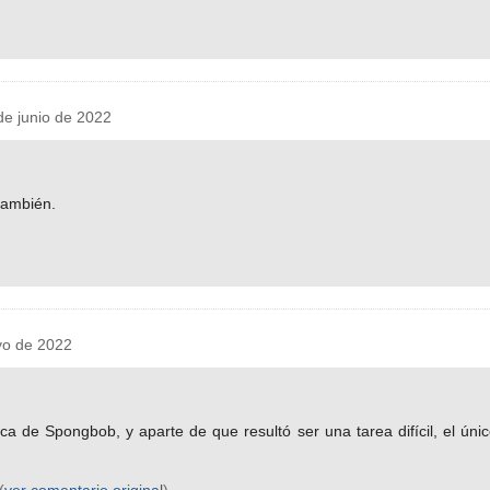
e junio de 2022
también.
yo de 2022
 de Spongbob, y aparte de que resultó ser una tarea difícil, el único
(
ver comentario original
)