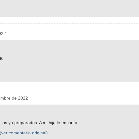
022
a.
embre de 2022
hilos ya preparados. A mi hija le encantó
(
ver comentario original
)