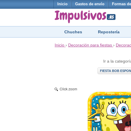
Inicio
Gastos de envío
Formas de
Chuches
Repostería
Inicio
›
Decoración para fiestas
›
Decorac
Ir a la categorí
FIESTA BOB ESPO
Click zoom