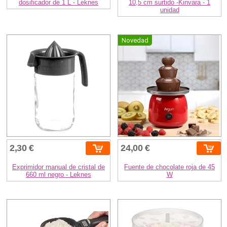
dosificador de 1 L - Leknes
10,5 cm surtido -Kinvara - 1
unidad
Novedad
2,30 €
24,00 €
Exprimidor manual de cristal de
Fuente de chocolate roja de 45
660 ml negro - Leknes
W