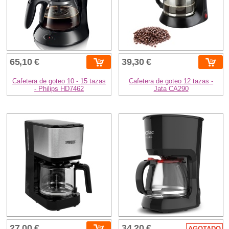
65,10 €
39,30 €
Cafetera de goteo 10 - 15 tazas
Cafetera de goteo 12 tazas -
- Philips HD7462
Jata CA290
27,00 €
34,20 €
AGOTADO