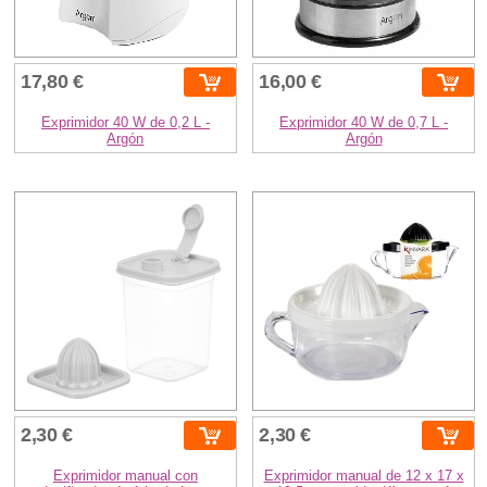
17,80 €
16,00 €
Exprimidor 40 W de 0,2 L -
Exprimidor 40 W de 0,7 L -
Argón
Argón
2,30 €
2,30 €
Exprimidor manual con
Exprimidor manual de 12 x 17 x