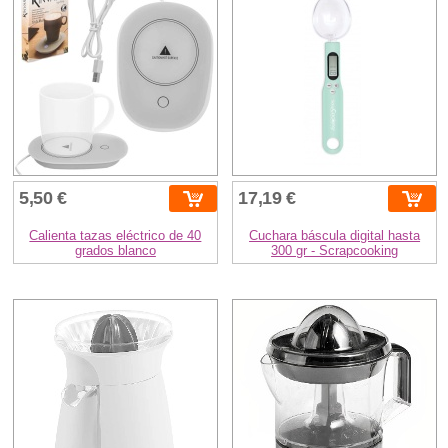
5,50 €
17,19 €
Calienta tazas eléctrico de 40
Cuchara báscula digital hasta
grados blanco
300 gr - Scrapcooking