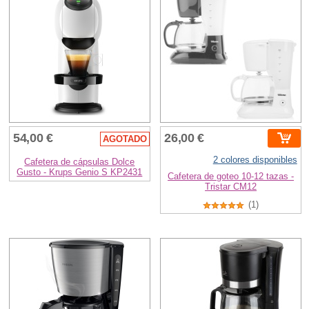
54,00 €
26,00 €
AGOTADO
2 colores disponibles
Cafetera de cápsulas Dolce
Gusto - Krups Genio S KP2431
Cafetera de goteo 10-12 tazas -
Tristar CM12
(1)