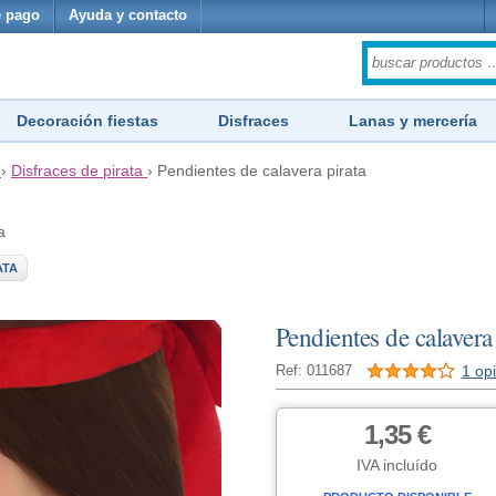
 pago
Ayuda y contacto
Decoración fiestas
Disfraces
Lanas y mercería
›
Disfraces de pirata
›
Pendientes de calavera pirata
a
ATA
Pendientes de calavera 
1 op
Ref: 011687
1,35 €
IVA incluído