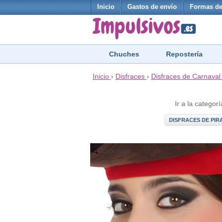
Inicio
Gastos de envío
Formas de
Chuches
Repostería
Inicio
›
Disfraces
›
Disfraces de Carnaval
Ir a la categorí
DISFRACES DE PIR
Click zoom