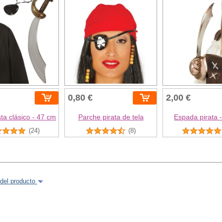
0,80 €
2,00 €
ata clásico - 47 cm
Parche pirata de tela
Espada pirata 
(24)
(8)
del producto