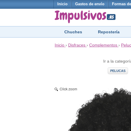
Inicio
Gastos de envío
Formas de
Chuches
Repostería
Inicio
›
Disfraces
›
Complementos
›
Pelu
Ir a la categorí
PELUCAS
Click zoom