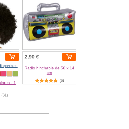
2,90 €
disponibles
Radio hinchable de 50 x 14
cm
(6)
lores - 1
(31)