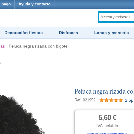
 pago
Ayuda y contacto
Decoración fiestas
Disfraces
Lanas y mercería
cas
›
Peluca negra rizada con bigote
a
Peluca negra rizada co
2 op
Ref: 021952
5,60 €
IVA incluído