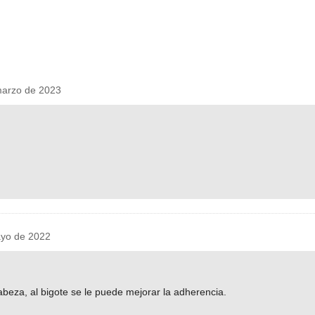
arzo de 2023
ayo de 2022
cabeza, al bigote se le puede mejorar la adherencia.