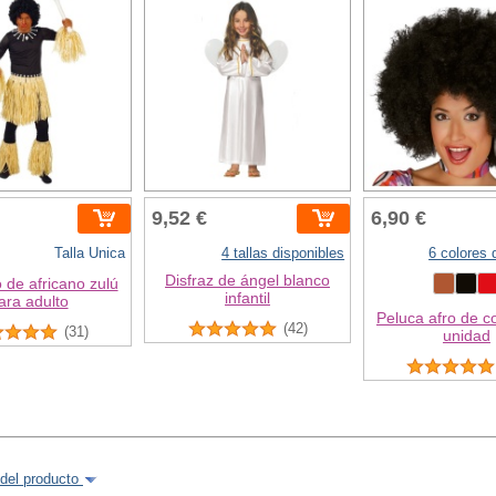
9,52 €
6,90 €
Talla Unica
4 tallas disponibles
6 colores 
Disfraz de ángel blanco
 de africano zulú
infantil
ara adulto
Peluca afro de co
(42)
(31)
unidad
del producto