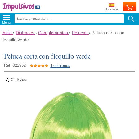
Enviar a:
Menú
Inicio
›
Disfraces
›
Complementos
›
Pelucas
›
Peluca corta con
flequillo verde
Peluca corta con flequillo verde
Ref: 022952
1 opiniones
Click zoom