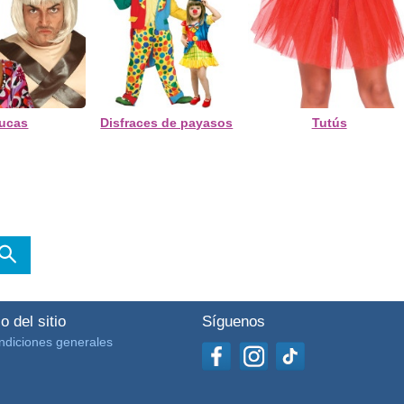
lucas
Disfraces de payasos
Tutús
o del sitio
Síguenos
ndiciones generales