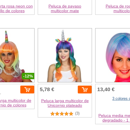
rta rosa neon con
Peluca de payaso
Peluca de ro
illo de colores
multicolor mate
multicolo
-12%
5,78 €
13,40 €
€
3 colores 
arga multicolor de
Peluca larga multicolor de
nio de colores
Unicornio plateado
(3)
Peluca media me
degradado - 1