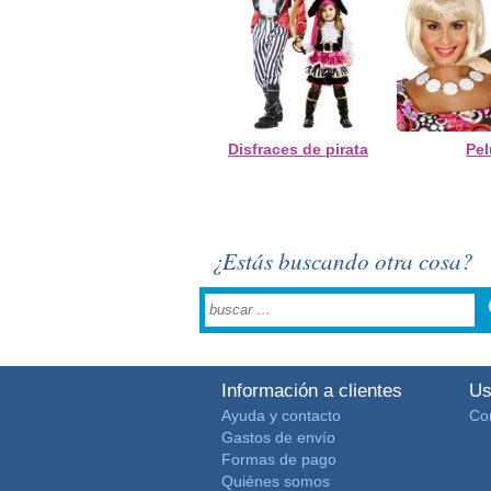
Disfraces de pirata
Pe
¿Estás buscando otra cosa?
Información a clientes
Us
Ayuda y contacto
Co
Gastos de envío
Formas de pago
Quiénes somos