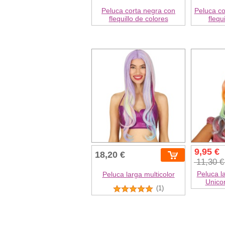
Peluca corta negra con
Peluca co
flequillo de colores
flequ
9,95 €
18,20 €
11,30 
Peluca l
Peluca larga multicolor
Unicor
(1)