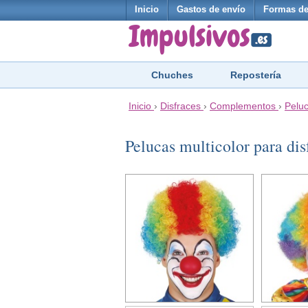
Inicio
Gastos de envío
Formas de
Chuches
Repostería
Inicio
›
Disfraces
›
Complementos
›
Pelu
Pelucas multicolor para di