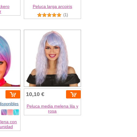
ckero
Peluca larga arcoiris
r
(1)
10,10 €
disponibles
Peluca media melena lila y
rosa
lena con
 unidad