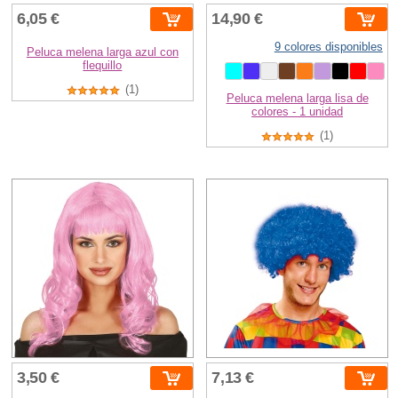
6,05 €
14,90 €
9 colores disponibles
Peluca melena larga azul con
flequillo
(1)
Peluca melena larga lisa de
colores - 1 unidad
(1)
3,50 €
7,13 €