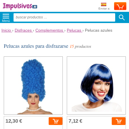
Enviar a:
Menú
Inicio
›
Disfraces
›
Complementos
›
Pelucas
›
Pelucas azules
Pelucas azules para disfrazarse
15
productos
12,30 €
7,12 €