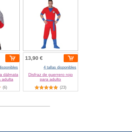
13,90 €
 disponibles
4 tallas disponibles
da dálmata
Disfraz de guerrero rojo
 adulta
para adulto
(6)
(23)