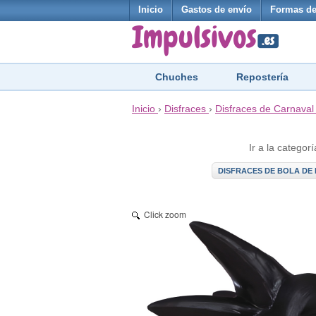
Inicio
Gastos de envío
Formas de
Chuches
Repostería
Inicio
›
Disfraces
›
Disfraces de Carnaval
Ir a la categorí
DISFRACES DE BOLA DE
Click zoom