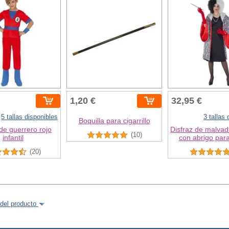
1,20 €
32,95 €
5 tallas disponibles
3 tallas
Boquilla para cigarrillo
 de guerrero rojo
Disfraz de malva
(10)
infantil
con abrigo para
(20)
del producto