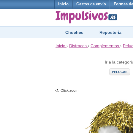
Inicio
Gastos de envío
Formas de
Chuches
Repostería
Inicio
›
Disfraces
›
Complementos
›
Pelu
Ir a la categorí
PELUCAS
Click zoom