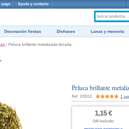
 pago
Ayuda y contacto
Decoración fiestas
Disfraces
Lanas y mercería
cas
›
Peluca brillante metalizada dorada
a
Peluca brillante metal
1 op
Ref: 220212
1,15 €
IVA incluído