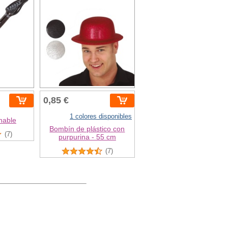
0,85 €
1 colores disponibles
hable
Bombín de plástico con
(7)
purpurina - 55 cm
(7)