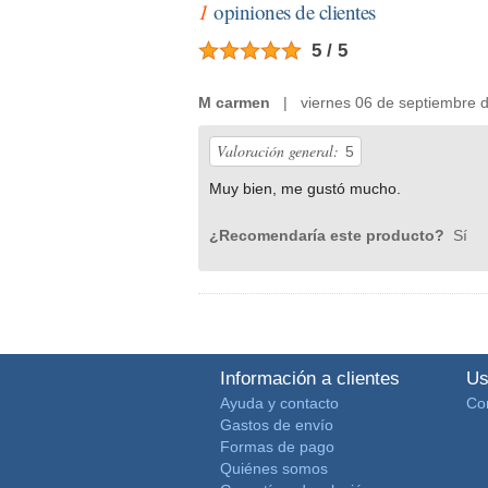
1
opiniones de clientes
5 / 5
M carmen
| viernes 06 de septiembre 
Valoración general:
5
Muy bien, me gustó mucho.
¿Recomendaría este producto?
Sí
Información a clientes
Us
Ayuda y contacto
Co
Gastos de envío
Formas de pago
Quiénes somos