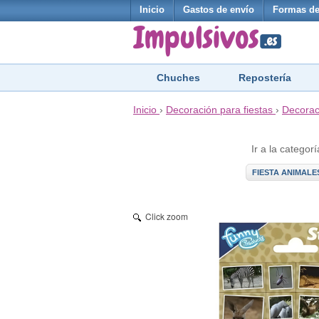
Inicio
Gastos de envío
Formas de
Chuches
Repostería
Inicio
›
Decoración para fiestas
›
Decorac
Ir a la categorí
FIESTA ANIMALE
Click zoom