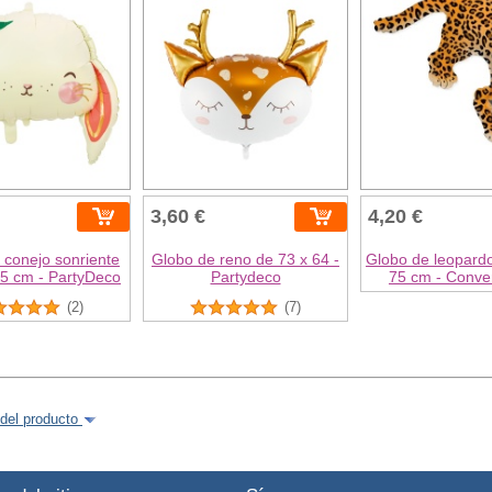
3,60 €
4,20 €
 conejo sonriente
Globo de reno de 73 x 64 -
Globo de leopard
45 cm - PartyDeco
Partydeco
75 cm - Conve
(2)
(7)
del producto