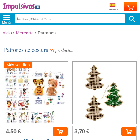
Enviar a:
Menú
Inicio
›
Mercería
›
Patrones
Patrones de costura
56
productos
Más vendido
4,50 €
3,70 €