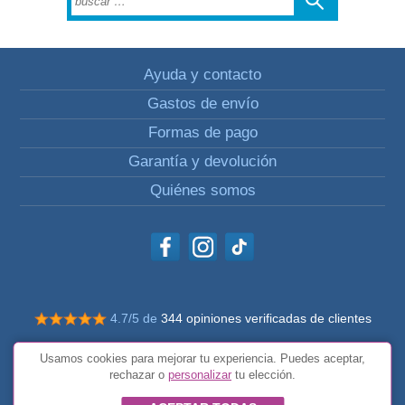
Ayuda y contacto
Gastos de envío
Formas de pago
Garantía y devolución
Quiénes somos
4.7/5 de
344 opiniones verificadas de clientes
© Todos los derechos reservados Impulsivos
Usamos cookies para mejorar tu experiencia. Puedes aceptar,
Condiciones generales
rechazar o
personalizar
tu elección.