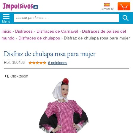
Enviar a:
Menú
Inicio
›
Disfraces
›
Disfraces de Carnaval
›
Disfraces de países del
mundo
›
Disfraces de chulapos
›
Disfraz de chulapa rosa para mujer
Disfraz de chulapa rosa para mujer
Ref: 180436
6 opiniones
Click zoom