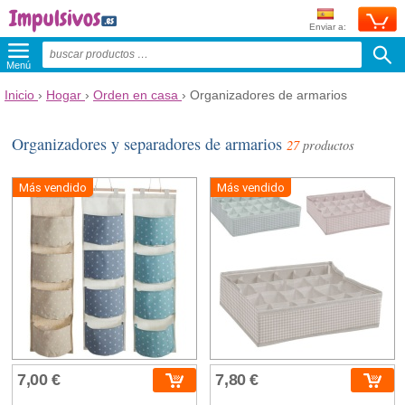
Enviar a:
Menú
Inicio
›
Hogar
›
Orden en casa
›
Organizadores de armarios
Organizadores y separadores de armarios
27
productos
Más vendido
Más vendido
7,00 €
7,80 €