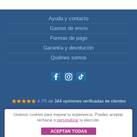
Ayuda y contacto
Gastos de envío
Formas de pago
Garantía y devolución
Quiénes somos
4.7/5 de
344 opiniones verificadas de clientes
© Todos los derechos reservados Impulsivos
Usamos cookies para mejorar tu experiencia. Puedes aceptar,
Condiciones generales
rechazar o
personalizar
tu elección.
ACEPTAR TODAS