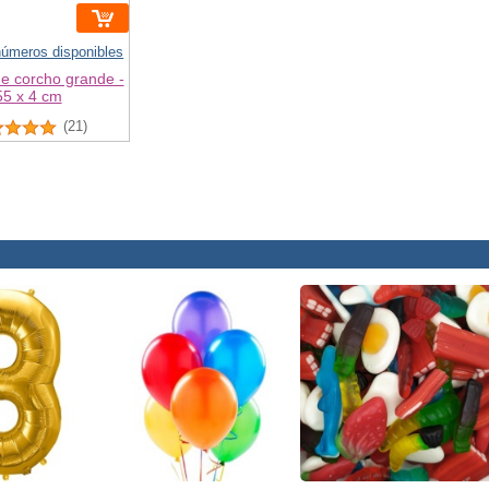
números disponibles
e corcho grande -
55 x 4 cm
(21)