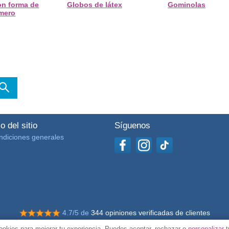
on forma de
Globos de látex
Gominolas
mero
o del sitio
Síguenos
ndiciones generales
4.7/5 de
344 opiniones verificadas de clientes
okies para mejorar tu experiencia. Puedes aceptar, rechazar o
personalizar
t