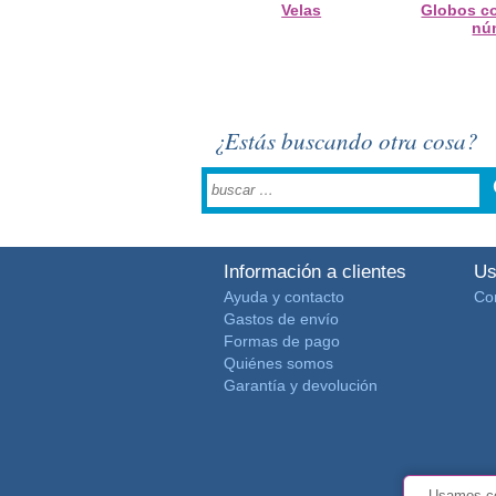
Velas
Globos c
nú
¿Estás buscando otra cosa?
Información a clientes
Us
Ayuda y contacto
Co
Gastos de envío
Formas de pago
Quiénes somos
Garantía y devolución
Usamos co