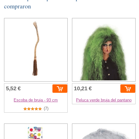
compraron
5,52 €
10,21 €
Escoba de bruja - 93 cm
Peluca verde bruja del pantano
(7)