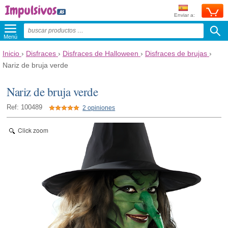
Enviar a:
Menú
Inicio
›
Disfraces
›
Disfraces de Halloween
›
Disfraces de brujas
›
Nariz de bruja verde
Nariz de bruja verde
Ref: 100489
2 opiniones
Click zoom