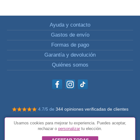
Ayuda y contacto
Gastos de envío
Formas de pago
Garantía y devolución
Quiénes somos
4.7/5 de
344 opiniones verificadas de clientes
© Todos los derechos reservados Impulsivos
Usamos cookies para mejorar tu experiencia. Puedes aceptar,
Condiciones generales
rechazar o
personalizar
tu elección.